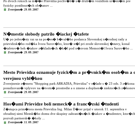
Po dvoch rokoch sa m��e Prievidza pochv�li� u� druh�m vozidlom ur�en�m pre
fyzicky postihnut�ch ob�anov ...
Zverejnen�: 29. 09. 2007
N�mestie slobody patrilo �iackej �tafete
U� po jeden�sty raz sa na po�es� b�val�ho poslanca Slovenskej n�rodnej rady a
prievidzsk�ho rod�ka Ivora Surov�ho, ktor� st�l pri zrode slovenskej �stavy, konal
�tafetov� beh �iakov z�kladn�ch �k�l pod n�zvom Memori�l Ivora Surov�ho ...
Zverejnen�: 29. 09. 2007
Mesto Prievidza oznamuje fyzick�m a pr�vnick�m osob�m a ost
verejnou vyhl�kou
Zverejnenie z�meru "Shopping park ARKADIA, Prievidza" v s�lade s � 23 ods. 3 z�kona 
posudzovan� vplyvov na �ivotn� prostredie a o zmene a doplnen� niektor�ch z�konov (
Zverejnen�: 29. 09. 2007
Hos�ami Prievidze boli nemeck� a franc�zski �tudenti
Z�stupca prim�tora mesta Prievidza Ing. Milan D�rer prijal v utorok 11. septembra v
obradnej sieni Mestsk�ho domu dve skupiny zahrani�n�ch �iakov a �tudentov, ktor�c
pozvali partnersk� �koly ...
Zverejnen�: 11. 09. 2007