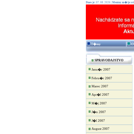
Dnes je:
07. 08. 2026 |
Meniny m�/je svi
T�my
O
SPRAVODAJSTVO
Janu�r 2007
Febru�r 2007
Marec 2007
Apr�l 2007
M�j 2007
J�n 2007
J�l 2007
August 2007