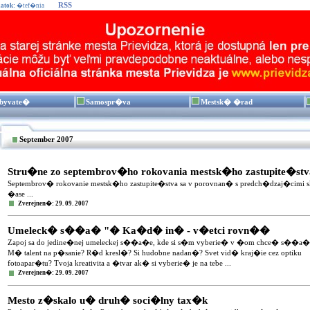
RSS
atok:
�tef�nia
byvate�
Samospr�va
Mestsk� �rad
September 2007
Stru�ne zo septembrov�ho rokovania mestsk�ho zastupite�stv
Septembrov� rokovanie mestsk�ho zastupite�stva sa v porovnan� s predch�dzaj�cimi 
�ase ...
Zverejnen�: 29. 09. 2007
Umeleck� s��a� "� Ka�d� in� - v�etci rovn��
Zapoj sa do jedine�nej umeleckej s��a�e, kde si s�m vyberie� v �om chce� s��a
M� talent na p�sanie? R�d kresl�? Si hudobne nadan�? Svet vid� kraj�ie cez optiku
fotoapar�tu? Tvoja kreativita a �tvar ak� si vyberie� je na tebe ...
Zverejnen�: 29. 09. 2007
Mesto z�skalo u� druh� soci�lny tax�k