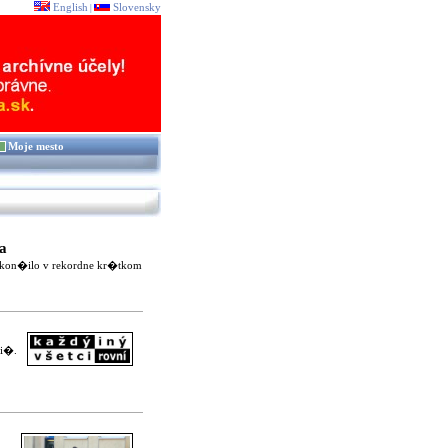
English
Slovensky
|
Moje mesto
a
skon�ilo v rekordne kr�tkom
�i�.