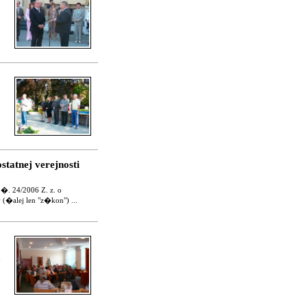
atnej verejnosti
�. 24/2006 Z. z. o
�alej len "z�kon") ...
h