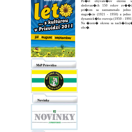
Po�et obyvate�ov okresu s
sledovan�ch 150 rokov zv��il
pri�om sa zaznamenalo jedno
stagn�cie (1921 - 1950) a jedno
dynamick�ho rozvoja (1950 - 1991
Na �zem� okresu sa nach�dzaj
obc�.
MsP Prievidza
Novinky