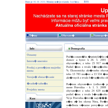
RSS
Dnes je:
06. 08. 2026 |
Meniny m�/je sviatok:
Jozef�na
T�my
Obyvate�
Samospr�
Info
Demografia
Oznamy
Pod�a ostatn�ho �tatistick�ho s
domov a bytov k 26. 5. 2001 
Intern� smernice
obyvate�ov, z toho 25 917 mu
Podiel �ien z trvalo b�vaj�ceho
Predaj a pren�jom majetku
%. Ekonomicky akt�vneho obyvat
mesta
toho 13 783 mu�ov a 13 534 �ien
Verejn� obstar�vanie
akt�vnych z trvalo b�vaj�ceho ob
�radn� tabu�a
Po�tom obyvate�ov (celkov� p
meste Prievidza - k 1. 5. 2009
Projekty mesta
obyvate�ov z toho 24 629 mu�
podiel �ien z trvalo b�vaj�ceho
%) je Prievidza �tvrt� najv��� o
Kass
n�m s� len okresy Nitra, Pre�ov
os�dlenia v�razne prevy�uje cel