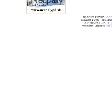
www.
Spolupracuj�ce weby:
Copyright � 2026 Mesto Prie
Tel.:.+421/0/46/51 79 110
WebCr
Webmaster
Created by