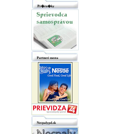
Pr�ru�ky
Partneri mesta
Necpalypd.sk