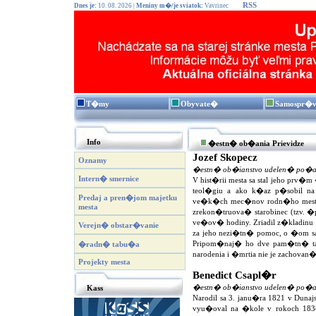
RSS
Dnes je:
10. 08. 2026 |
Meniny m�/je sviatok:
Vavrinec
T�my
Obyvate�
Samospr�
Info
�estn� ob�ania Prievidze
Jozef Skopecz
Oznamy
�estn� ob�ianstvo udelen� po�a
Intern� smernice
V hist�rii mesta sa stal jeho prv�
teol�giu a ako k�az p�sobil na 
Predaj a pren�jom majetku
ve�k�ch mec�nov rodn�ho mesta, 
mesta
zrekon�truova� starobinec (tzv. �p
ve�ov� hodiny. Zriadil z�kladin
Verejn� obstar�vanie
za jeho nezi�tn� pomoc, o �om sa 
Pripom�naj� ho dve pam�tn� tab
�radn� tabu�a
narodenia i �mrtia nie je zachovan�
Projekty mesta
Benedict Csapl�r
�estn� ob�ianstvo udelen� po�a
Kass
Narodil sa 3. janu�ra 1821 v Dunaj
vyu�oval na �kole v rokoch 1838