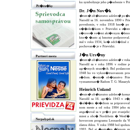
ku symbolizuje jeho p�sobenie v Pr
Pr�ru�ky
Dr. J�n Nov�k
�estn� ob�ianstvo udelen� po�a
Narodil sa 16. novembra 1890 v Pr
povedomie, v roku 1918 hne� po pr
n��eln�kom v Prievidzi a s�stred
z�rove� ve�mi akt�vnym �lenom t
ktor� �asto aj hmotne podporova
stal v roku 1934, ke� odch�dzal z 
pochovan� je v Prievidzi.
J�n Urs�ny
Partneri mesta
�estn� ob�ianstvo udelen� v rok
Narodil sa v roku 1896 v rodine 
agr�rnych stran�ch. Bol poslanc
1948 ho vo vykon�truovanom proc
s�dom. �estn� ob�ianstvo Prie
vyznamenan� Radom T. G. Masaryka 
Heinrich Unland
�estn� ob�ianstvo udelen� komu
Narodil sa 16. apr�la 1943 v z
�al��m �t�diom sa pripravoval n
nom meste a od roku 1984 jeho s
anga�oval sa v pr�ci pre evanje
miest a obc� Nordrhein � Westf�
Necpalypd.sk
hovorcom programu Leonardo da Vi
zlatou ihlou. V roku 1988 bol spol
1993. Bol aj �estn�m �lenom spr