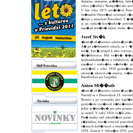
dejepisu, zemepisu, gr��tiny, l
rokov p�sobil v Budape�ti ako prov
V lete roku 1873 nav�t�vil Priev
Sz�zadok (Storo�ia) uverejnil v�s
�daje o minulosti Prievidze). V �l�
aj jej nieko�-kon�sobn� potvrde
nap�sal stru�n� dejiny mesta. �es
Jozef Siv�k
�estn� ob�ianstvo udelen� po�a
A� po p�desiatich rokoch, za 1.
mu�, ktor� prispel k jeho rozvoju 
�k�ldozorca. Mal ve�k� ��as� 
spoluzakladate�om a redaktorom 
nap�sal i nieko�ko u�ebn�c pre
MsP Prievidza
zachr�nil v roku 1919 gymn�ziu
okresn� zdravot-n� stanicu, re�
Handlovkou pri Carpathii.
Anton Mi��uth
�estn� ob�ianstvo udelen� po�a
Narodil sa v Donovaloch 19. novem
Bystrici a po vysviacke ako kapl�
Novinky
gymn�ziu vyu�oval n�bo�enstvo.
jeden pr�zna�n� pre jeho priamu a
aj viedol. V roku 1924 vy�la je
Pla� matky nad odrodil�mi synmi
z�kladiny, ktor� venoval prievi
r�znych kult�rnych a charitat�vny
1934. Zomrel 3. febru�ra 1935, p