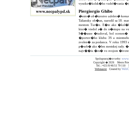
vysoko�kolsk�ho vzdel�vania �tyr
Piergiorgio Ghibo
�estn� ob�ianstvo udelen� komu
Taliansky ob�an, narodil sa 18. m
mestom Tur�n. E�te ako �kol�k 
ktor� viedol a� do n�stupu na voj
S��asne �tudoval, bol ocenen� di
�portov�ho klubu 3S a miestneho
zvolen� za poslanca. V roku 1993 
p�sob� ako �len mestskej rady. �e
najv��iu �es� vo svojom �ivote
www.
Spolupracuj�ce weby:
Copyright � 2026 Mesto Prie
Tel.:.+421/0/46/51 79 110
WebCr
Webmaster
Created by