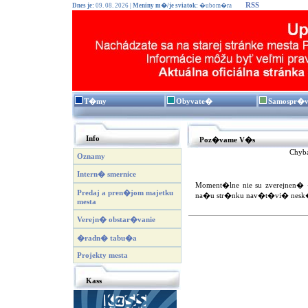
RSS
Dnes je:
09. 08. 2026 |
Meniny m�/je sviatok:
�ubom�ra
T�my
Obyvate�
Samospr�
Info
Poz�vame V�s
Chyba
Oznamy
Intern� smernice
Moment�lne nie su zverejnen� 
Predaj a pren�jom majetku
na�u str�nku nav�t�vi� nesk
mesta
Verejn� obstar�vanie
�radn� tabu�a
Projekty mesta
Kass