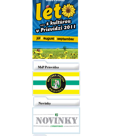
MsP Prievidza
Novinky