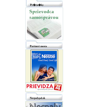
Pr�ru�ky
Partneri mesta
Necpalypd.sk