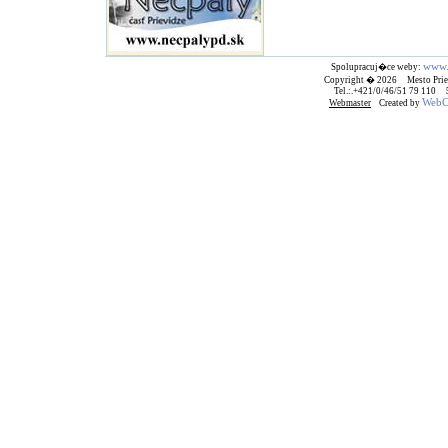
www.
Spolupracuj�ce weby:
Copyright � 2026 Mesto Prie
Tel.:.+421/0/46/51 79 110
WebCr
Webmaster
Created by