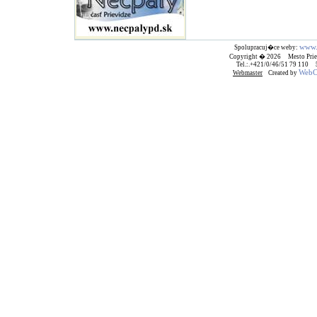
www.
Spolupracuj�ce weby:
Copyright � 2026 Mesto Prie
Tel.:.+421/0/46/51 79 110
WebCr
Webmaster
Created by