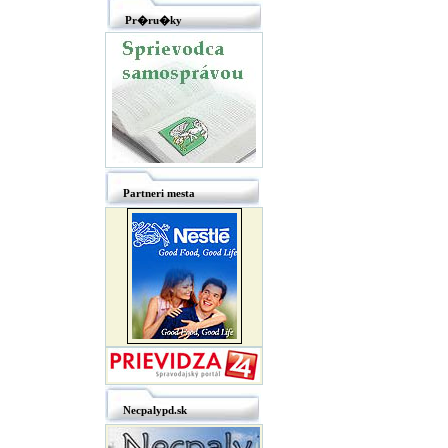
Pr�ru�ky
Partneri mesta
Necpalypd.sk