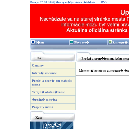
RSS
Dnes je:
07. 08. 2026 |
Meniny m�/je sviatok:
�tef�nia
T�my
Obyvate�
Samospr�
Info
Predaj a pren�jom majetku mes
Oznamy
Moment�lne nie su zverejnen� �iad
Intern� smernice
Predaj a pren�jom majetku
mesta
Verejn� obstar�vanie
�radn� tabu�a
Projekty mesta
Kass