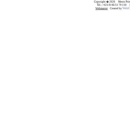
Copyright � 2026 Mesto Prie
Tel.:.+421/0/46/51 79 110
WebCr
Webmaster
Created by