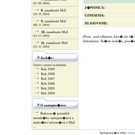
(31. 08. 2004)
Z�PISNICA:
8.
zasadnutie MsZ
(26. 10. 2004)
UZNESENIA:
9.
zasadnutie MsZ
HLASOVANIE:
(08. 12. 2004)
10.
zasadnutie MsZ
(14. 12. 2004)
(Pozn.: pod odkazmi, ktor� nie s�
dokumenty. Sk�ste nesk�r, pros�
11.
zasadnutie MsZ
(21. 12. 2004)
Arch�v:
Chyba v spojeni na databazu
Rok 2009
Rok 2008
Rok 2007
Rok 2006
Rok 2005
Rok 2004
O zastupite�stve
Rokovac� poriadok
mestsk�ho zastupite�stva a
nieko�ko inform�cii o MsZ
...
www.
Spolupracuj�ce weby: