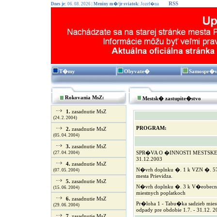
RSS
Dnes je:
06. 08. 2026 |
Meniny m�/je sviatok:
Jozef�na
T�my
Obyvate�
Samospr�
Rokovania MsZ:
Mestsk� zastupite�stvo
1.
zasadnutie MsZ
(24. 2. 2004)
PROGRAM:
2.
zasadnutie MsZ
(05. 04. 2004)
3.
zasadnutie MsZ
SPR�VA O �INNOSTI MESTSKEJ
(27. 04. 2004)
31.12.2003
4.
zasadnutie MsZ
N�vrh doplnku �. 1 k VZN �. 
(07. 05. 2004)
mesta Prievidza.
5.
zasadnutie MsZ
N�vrh doplnku �. 3 k V�eobecne
(15. 06. 2004)
miestnych poplatkoch
6.
zasadnutie MsZ
Pr�loha 1 - Tabu�ka sadzieb mie
(29. 06. 2004)
odpady pre obdobie 1.7. - 31.12. 
7.
zasadnutie MsZ