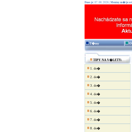
Dnes je:
07. 08. 2026 |
Meniny m�/je svi
T�my
O
TIPY NA V�LETY:
1. de�
2. de�
3. de�
4. de�
5. de�
6. de�
7. de�
8. de�