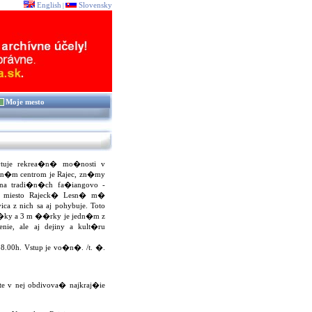
English
Slovensky
|
Moje mesto
tuje rekrea�n� mo�nosti v
dn�m centrom je Rajec, zn�my
a tradi�n�ch fa�iangovo -
� miesto Rajeck� Lesn� m�
a z nich sa aj pohybuje. Toto
d�ky a 3 m ��rky je jedn�m z
ie, ale aj dejiny a kult�ru
18.00h. Vstup je vo�n�. /t. �.
e v nej obdivova� najkraj�ie