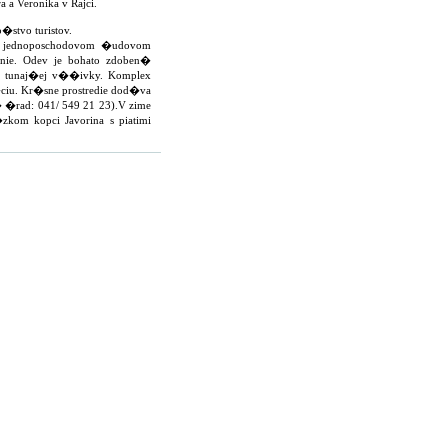
 Veronika v Rajci.
stvo turistov.
 jednoposchodovom �udovom
ie. Odev je bohato zdoben�
 tunaj�ej v��ivky. Komplex
iu. Kr�sne prostredie dod�va
 �rad: 041/ 549 21 23).V zime
m kopci Javorina s piatimi