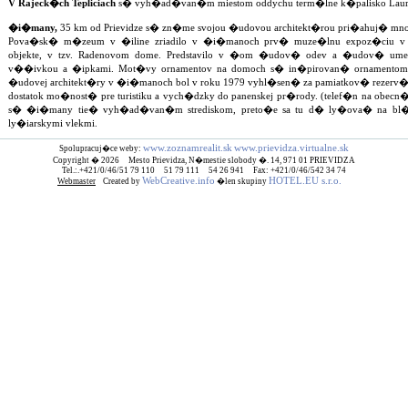
V Rajeck�ch Tepliciach
s� vyh�ad�van�m miestom oddychu term�lne k�palisko Laura a
�i�many,
35 km od Prievidze s� zn�me svojou �udovou architekt�rou pri�ahuj� mno�
Pova�sk� m�zeum v �iline zriadilo v �i�manoch prv� muze�lnu expoz�ciu v
objekte, v tzv. Radenovom dome. Predstavilo v �om �udov� odev a �udov� umen
v��ivkou a �ipkami. Mot�vy ornamentov na domoch s� in�pirovan� ornamentom
�udovej architekt�ry v �i�manoch bol v roku 1979 vyhl�sen� za pamiatkov� rezerv�c
dostatok mo�nost� pre turistiku a vych�dzky do panenskej pr�rody. (telef�n na obecn�
s� �i�many tie� vyh�ad�van�m strediskom, preto�e sa tu d� ly�ova� na bl�zko
ly�iarskymi vlekmi.
www.zoznamrealit.sk
www.prievidza.virtualne.sk
Spolupracuj�ce weby:
Copyright � 2026 Mesto Prievidza, N�mestie slobody �. 14, 971 01 PRIEVIDZA
Tel.:.+421/0/46/51 79 110 51 79 111 54 26 941 Fax: +421/0/46/542 34 74
WebCreative.info
HOTEL.EU s.r.o.
Webmaster
Created by
�len skupiny