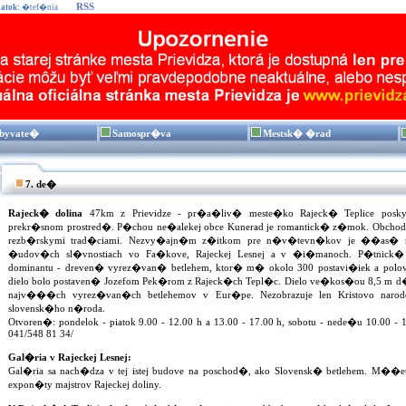
RSS
atok:
�tef�nia
byvate�
Samospr�va
Mestsk� �rad
7. de�
Rajeck� dolina
47km z Prievidze - pr�a�liv� meste�ko Rajeck� Teplice posky
prekr�snom prostred�. P�chou ne�alekej obce Kunerad je romantick� z�mok. Obcho
rezb�rskymi trad�ciami. Nezvy�ajn�m z�itkom pre n�v�tevn�kov je ��as� n
�udov�ch sl�vnostiach vo Fa�kove, Rajeckej Lesnej a v �i�manoch. P�tnick
dominantu - dreven� vyrez�van� betlehem, ktor� m� okolo 300 postavi�iek a polovic
dielo bolo postaven� Jozefom Pek�rom z Rajeck�ch Tepl�c. Dielo ve�kos�ou 8,5 m 
najv���ch vyrez�van�ch betlehemov v Eur�pe. Nezobrazuje len Kristovo naroden
slovensk�ho n�roda.
Otvoren�: pondelok - piatok 9.00 - 12.00 h a 13.00 - 17.00 h, sobotu - nede�u 10.00 - 
041/548 81 34/
Gal�ria v Rajeckej Lesnej:
Gal�ria sa nach�dza v tej istej budove na poschod�, ako Slovensk� betlehem. M��et
expon�ty majstrov Rajeckej doliny.